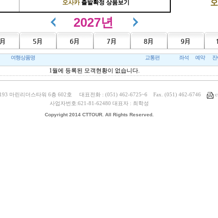
오
오사카
출발확정 상품보기
2027년
여행상품명
교통편
좌석
예약
잔
1월에 등록된 모객현황이 없습니다.
 마린리더스타워 6층 602호 대표전화 : (051) 462-6725~6 Fax. (051) 462-6746
c
사업자번호:621-81-62480 대표자 : 최학성
Copyright 2014 CTTOUR. All Rights Reserved.