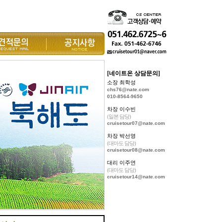
[네이트온 상담문의]
소장 최학성
chs76@nate.com
010-8564-9650
차장 이수빈
(일본 담당)
cruisetour07@nate.com
차장 박선영
(대마도 담당)
cruisetour08@nate.com
대리 이주연
(대마도 담당)
cruisetour14@nate.com