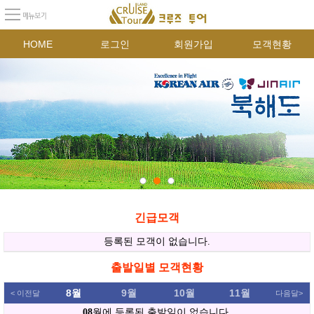
HOME
로그인
회원가입
모객현황
긴급모객
출발일별 모객현황