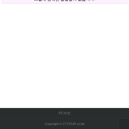
PC버전
Copyright © CTTOUR co,ltd