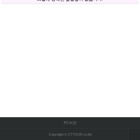
PC버전
Copyright © CTTOUR co,ltd