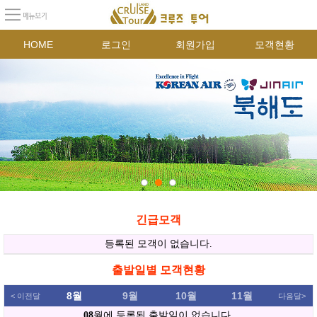
HOME
로그인
회원가입
모객현황
긴급모객
출발일별 모객현황