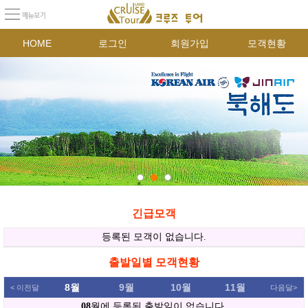
HOME
로그인
회원가입
모객현황
긴급모객
출발일별 모객현황