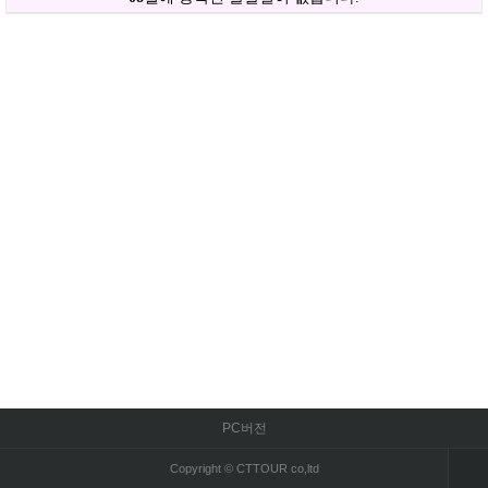
PC버전
Copyright © CTTOUR co,ltd