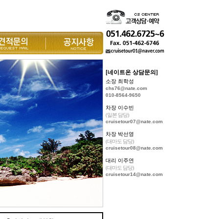
[네이트온 상담문의]
소장 최학성
chs76@nate.com
010-8564-9650
차장 이수빈
(일본 담당)
cruisetour07@nate.com
차장 박선영
(대마도 담당)
cruisetour08@nate.com
대리 이주연
(대마도 담당)
cruisetour14@nate.com