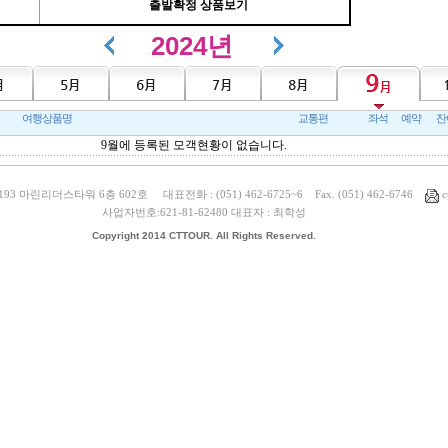
출발확정 상품보기
2024년
여행상품명
교통편
좌석
예약
잔
9월에 등록된 모객현황이 없습니다.
 마린리더스타워 6층 602호 대표전화 : (051) 462-6725~6 Fax. (051) 462-6746
c
사업자번호:621-81-62480 대표자 : 최학성
Copyright 2014 CTTOUR. All Rights Reserved.