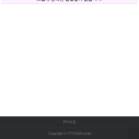
PC버전
Copyright © CTTOUR co,ltd