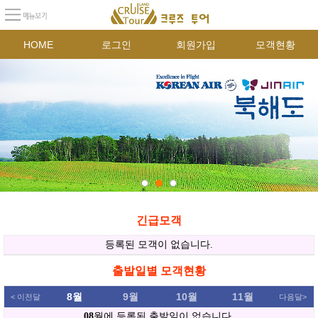
HOME
로그인
회원가입
모객현황
긴급모객
출발일별 모객현황